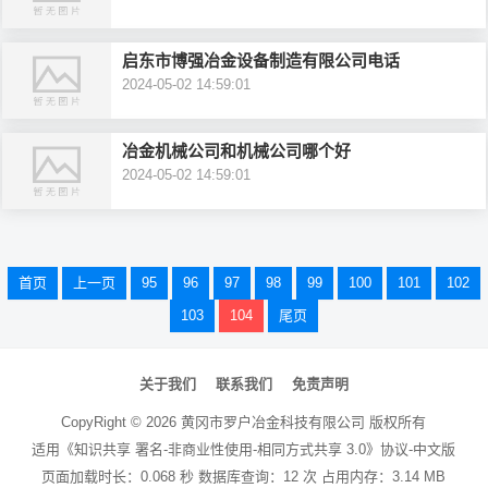
启东市博强冶金设备制造有限公司电话
2024-05-02 14:59:01
冶金机械公司和机械公司哪个好
2024-05-02 14:59:01
文
首页
上一页
95
96
97
98
99
100
101
102
章
103
104
尾页
导
航
关于我们
联系我们
免责声明
CopyRight ©
2026
黄冈市罗户冶金科技有限公司
版权所有
适用《知识共享 署名-非商业性使用-相同方式共享 3.0》协议-中文版
页面加载时长：0.068 秒 数据库查询：12 次 占用内存：3.14 MB